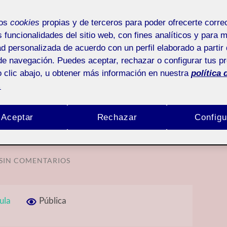
mos
cookies
propias y de terceros para poder ofrecerte corr
s funcionalidades del sitio web, con fines analíticos y para 
ad personalizada de acuerdo con un perfil elaborado a partir 
ÍA:
UNCATEGORIZED
de navegación. Puedes aceptar, rechazar o configurar tus p
 clic abajo, u obtener más información en nuestra
política 
.
folio – Reflexión
Aceptar
Rechazar
Configu
SIN COMENTARIOS
ula
Pública