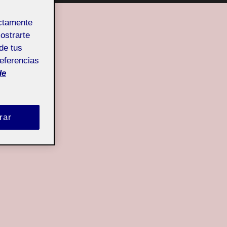
ectamente
mostrarte
de tus
referencias
de
rar