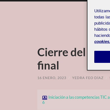
Utiliza
todas la
publicid
CATEGOR
hábitos 
haciendo
cookies
Cierre del port
final
16 ENERO, 2023
/
YEDRA FEO DÍAZ
/
Iniciación a las competencias TIC a
6