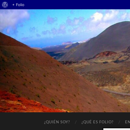
Acerca
+ Folio
de
WordPress
¿QUIÉN SOY?
¿QUÉ ES FOLIO?
E